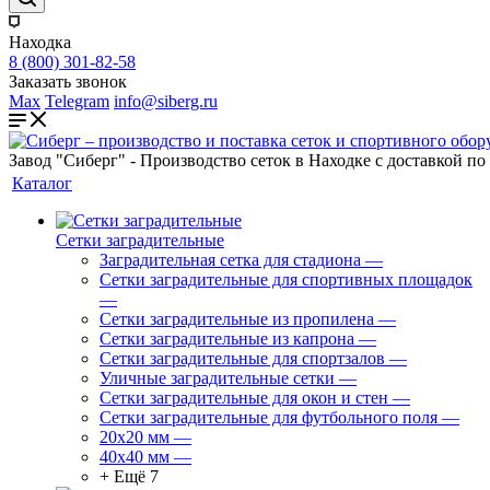
Находка
8 (800) 301-82-58
Заказать звонок
Max
Telegram
info@siberg.ru
Завод "Сиберг" - Производство сеток в Находке с доставкой по
Каталог
Сетки заградительные
Заградительная сетка для стадиона
—
Сетки заградительные для спортивных площадок
—
Сетки заградительные из пропилена
—
Сетки заградительные из капрона
—
Сетки заградительные для спортзалов
—
Уличные заградительные сетки
—
Сетки заградительные для окон и стен
—
Сетки заградительные для футбольного поля
—
20х20 мм
—
40х40 мм
—
+ Ещё 7