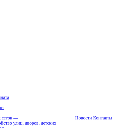
плата
ли
 сеток
—
Новости
Контакты
йство улиц, дворов, детских