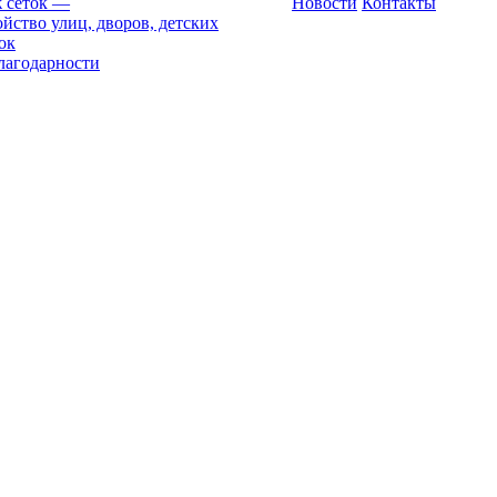
 сеток
—
Новости
Контакты
йство улиц, дворов, детских
ок
лагодарности