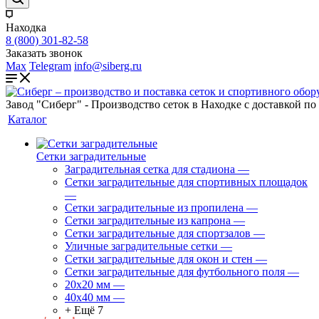
Находка
8 (800) 301-82-58
Заказать звонок
Max
Telegram
info@siberg.ru
Завод "Сиберг" - Производство сеток в Находке с доставкой по
Каталог
Сетки заградительные
Заградительная сетка для стадиона
—
Сетки заградительные для спортивных площадок
—
Сетки заградительные из пропилена
—
Сетки заградительные из капрона
—
Сетки заградительные для спортзалов
—
Уличные заградительные сетки
—
Сетки заградительные для окон и стен
—
Сетки заградительные для футбольного поля
—
20х20 мм
—
40х40 мм
—
+ Ещё 7