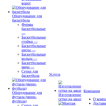
ворот
Оборудование для
баскетбола
Фермы
баскетбольные
—
Баскетбольные
стойки
—
Баскетбольные
щиты
—
Баскетбольные
кольца
—
Баскетбольные
мячи
—
Сетки для
Услуги
баскетбола
Компания
Оборудование для
Изготовление
футзала (мини-
сетки на заказ
О комп
футбола)
Доставк
Сетки для