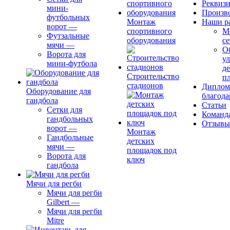
Реквиз
мини-
Произв
футбольных
Монтаж
Наши р
ворот
—
спортивного
М
Футзальные
оборудования
се
мячи
—
О
Ворота для
ул
мини-футбола
д
Строительство
п
стадионов
Диплом
Оборудование для
благода
гандбола
Статьи
Сетки для
Команд
гандбольных
Отзывы
ворот
—
Монтаж
Гандбольные
детских
мячи
—
площадок под
Ворота для
ключ
гандбола
Мячи для регби
Мячи для регби
Gilbert
—
Мячи для регби
Mitre