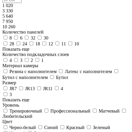
1 020
3 330
5 640
7 950
10 260
Количество панелей
8
6
32
30
28
24
18
12
11
10
Показать еще
Количество подкладочных слоев
4
3
2
1
Материал камеры
Резина с наполнителем
Латекс с наполнителем
Бутил с наполнителем
Бутил
Размер
JR7
JR13
JR11
4
3
Показать еще
Уровень
Тренировочный
Профессиональный
Матчевый
Любительский
Цвет
Черно-белый
Синий
Красный
Зеленый