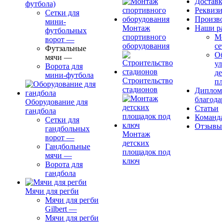
Доставк
футбола)
Реквиз
Сетки для
Произв
мини-
Монтаж
Наши р
футбольных
спортивного
М
ворот
—
оборудования
се
Футзальные
О
мячи
—
ул
Ворота для
д
мини-футбола
Строительство
п
стадионов
Диплом
благода
Оборудование для
Статьи
гандбола
Команд
Сетки для
Отзывы
гандбольных
Монтаж
ворот
—
детских
Гандбольные
площадок под
мячи
—
ключ
Ворота для
гандбола
Мячи для регби
Мячи для регби
Gilbert
—
Мячи для регби