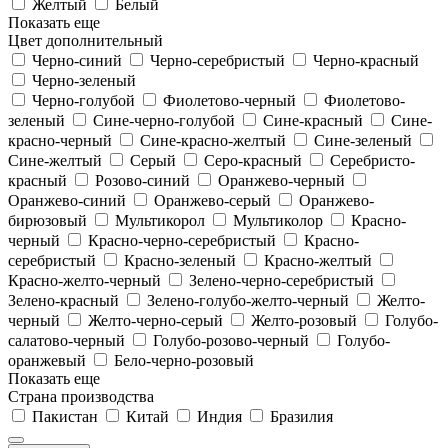
Желтый
Белый
Показать еще
Цвет дополнительный
Черно-синий
Черно-серебристый
Черно-красный
Черно-зеленый
Черно-голубой
Фиолетово-черный
Фиолетово-
зеленый
Сине-черно-голубой
Сине-красный
Сине-
красно-черный
Сине-красно-желтый
Сине-зеленый
Сине-желтый
Серый
Серо-красный
Серебристо-
красный
Розово-синий
Оранжево-черный
Оранжево-синий
Оранжево-серый
Оранжево-
бирюзовый
Мультикорол
Мультиколор
Красно-
черный
Красно-черно-серебристый
Красно-
серебристый
Красно-зеленый
Красно-желтый
Красно-желто-черный
Зелено-черно-серебристый
Зелено-красный
Зелено-голубо-желто-черный
Желто-
черный
Желто-черно-серый
Желто-розовый
Голубо-
салатово-черный
Голубо-розово-черный
Голубо-
оранжевый
Бело-черно-розовый
Показать еще
Страна производства
Пакистан
Китай
Индия
Бразилия