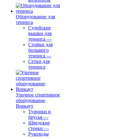
Оборудование для
тенниса
Судейские
вышки для
тенниса
—
Стойки для
большого
тенниса
—
Сетки для
тенниса
Уличное спортивное
оборудование
Воркаут
Турники и
брусья
—
Шведские
стенки
—
Рукоходы