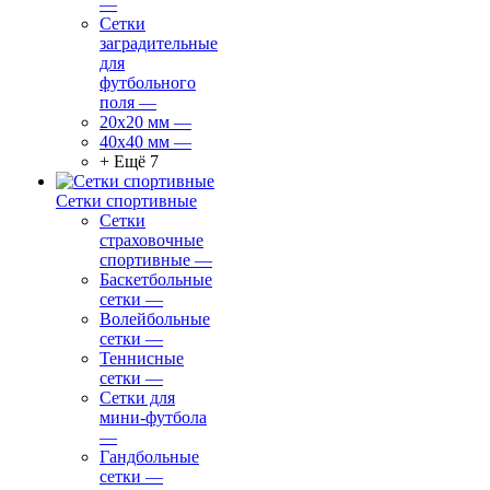
—
Сетки
заградительные
для
футбольного
поля
—
20х20 мм
—
40х40 мм
—
+ Ещё 7
Сетки спортивные
Сетки
страховочные
спортивные
—
Баскетбольные
сетки
—
Волейбольные
сетки
—
Теннисные
сетки
—
Сетки для
мини-футбола
—
Гандбольные
сетки
—