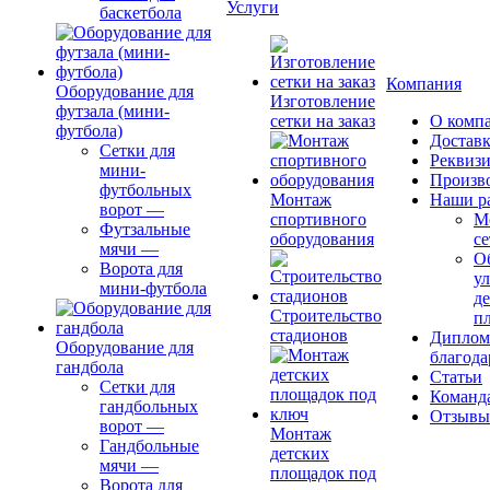
Услуги
баскетбола
Компания
Оборудование для
Изготовление
футзала (мини-
сетки на заказ
О комп
футбола)
Доставк
Сетки для
Реквиз
мини-
Произв
футбольных
Монтаж
Наши р
ворот
—
спортивного
М
Футзальные
оборудования
се
мячи
—
О
Ворота для
ул
мини-футбола
д
Строительство
п
стадионов
Диплом
Оборудование для
благода
гандбола
Статьи
Сетки для
Команд
гандбольных
Отзывы
ворот
—
Монтаж
Гандбольные
детских
мячи
—
площадок под
Ворота для