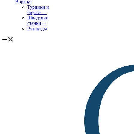
Воркаут
Турники и
брусья
—
Шведские
стенки
—
Рукоходы