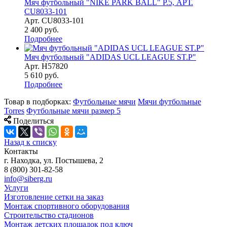
Мяч футбольный "NIKE PARK BALL" Р.5, АРТ.
CU8033-101
Арт.
CU8033-101
2 400
руб.
Подробнее
Мяч футбольный "ADIDAS UCL LEAGUE ST.P"
Арт.
H57820
5 610
руб.
Подробнее
Товар в подборках:
Футбольные мячи
Мячи футбольные
Torres
Футбольные мячи размер 5
Поделиться
Назад к списку
Контакты
г. Находка, ул. Постышева, 2
8 (800) 301-82-58
info@siberg.ru
Услуги
Изготовление сетки на заказ
Монтаж спортивного оборудования
Строительство стадионов
Монтаж детских площадок под ключ