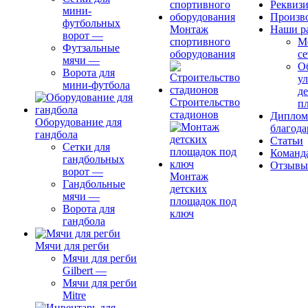
Реквиз
мини-
Произв
футбольных
Монтаж
Наши р
ворот
—
спортивного
М
Футзальные
оборудования
се
мячи
—
О
Ворота для
ул
мини-футбола
д
Строительство
п
стадионов
Диплом
Оборудование для
благода
гандбола
Статьи
Сетки для
Команд
гандбольных
Отзывы
ворот
—
Монтаж
Гандбольные
детских
мячи
—
площадок под
Ворота для
ключ
гандбола
Мячи для регби
Мячи для регби
Gilbert
—
Мячи для регби
Mitre