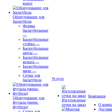
ворот
Оборудование для
баскетбола
Фермы
баскетбольные
—
Баскетбольные
стойки
—
Баскетбольные
щиты
—
Баскетбольные
кольца
—
Баскетбольные
мячи
—
Сетки для
Услуги
баскетбола
Компания
Оборудование для
Изготовление
футзала (мини-
сетки на заказ
О комп
футбола)
Доставк
Сетки для