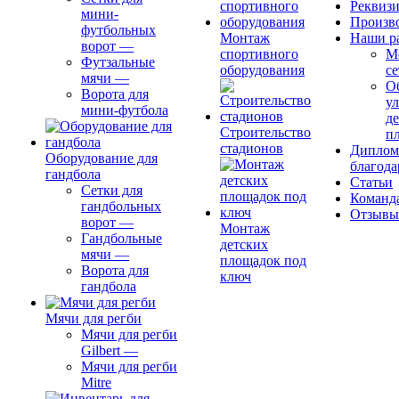
Реквиз
мини-
Произв
футбольных
Монтаж
Наши р
ворот
—
спортивного
М
Футзальные
оборудования
се
мячи
—
О
Ворота для
ул
мини-футбола
д
Строительство
п
стадионов
Диплом
Оборудование для
благода
гандбола
Статьи
Сетки для
Команд
гандбольных
Отзывы
ворот
—
Монтаж
Гандбольные
детских
мячи
—
площадок под
Ворота для
ключ
гандбола
Мячи для регби
Мячи для регби
Gilbert
—
Мячи для регби
Mitre