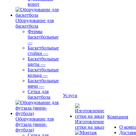
ворот
Оборудование для
баскетбола
Фермы
баскетбольные
—
Баскетбольные
стойки
—
Баскетбольные
щиты
—
Баскетбольные
кольца
—
Баскетбольные
мячи
—
Сетки для
Услуги
баскетбола
Компания
Оборудование для
Изготовление
футзала (мини-
сетки на заказ
О комп
футбола)
Доставк
Сетки для