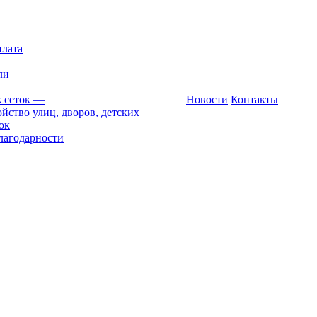
плата
ли
 сеток
—
Новости
Контакты
йство улиц, дворов, детских
ок
лагодарности