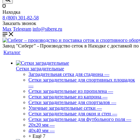
Находка
8 (800) 301-82-58
Заказать звонок
Max
Telegram
info@siberg.ru
Завод "Сиберг" - Производство сеток в Находке с доставкой по
Каталог
Сетки заградительные
Заградительная сетка для стадиона
—
Сетки заградительные для спортивных площадок
—
Сетки заградительные из пропилена
—
Сетки заградительные из капрона
—
Сетки заградительные для спортзалов
—
Уличные заградительные сетки
—
Сетки заградительные для окон и стен
—
Сетки заградительные для футбольного поля
—
20х20 мм
—
40х40 мм
—
+ Ещё 7