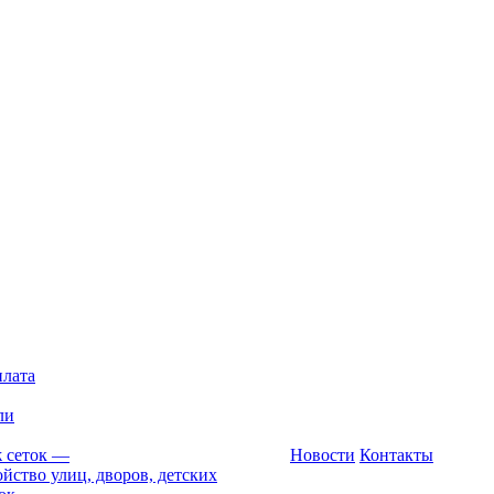
плата
ли
 сеток
—
Новости
Контакты
йство улиц, дворов, детских